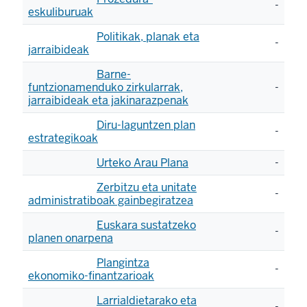
-
eskuliburuak
Politikak, planak eta
-
jarraibideak
Barne-
funtzionamenduko zirkularrak,
-
jarraibideak eta jakinarazpenak
Diru-laguntzen plan
-
estrategikoak
Urteko Arau Plana
-
Zerbitzu eta unitate
-
administratiboak gainbegiratzea
Euskara sustatzeko
-
planen onarpena
Plangintza
-
ekonomiko-finantzarioak
Larrialdietarako eta
-