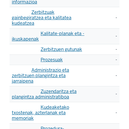
informazioa
Zerbitzuak
gainbegiratzea eta kalitatea
-
kudeatzea
Kalitate-planak eta -
-
ikuskapenak
Zerbitzuen gutunak
-
Prozesuak
-
Administrazio eta
zerbitzuen plangintza eta
-
jarraipena
Zuzendaritza eta
-
plangintza administratiboa
Kudeaketako
txostenak, azterlanak eta
-
memoriak
Prozedura-