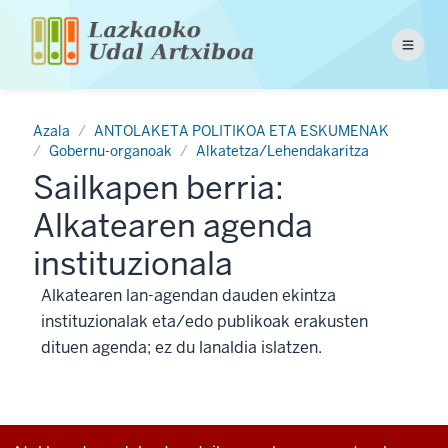
Skip
to
Menu
main
content
Azala
ANTOLAKETA POLITIKOA ETA ESKUMENAK
Gobernu-organoak
Alkatetza/Lehendakaritza
Sailkapen berria:
Alkatearen agenda
instituzionala
Alkatearen lan-agendan dauden ekintza
instituzionalak eta/edo publikoak erakusten
dituen agenda; ez du lanaldia islatzen.
Additional