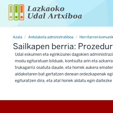
Skip
to
main
content
Azala
Antolaketa administratiboa
Herritarren komunik
Sailkapen berria: Prozedu
Udal eskumen eta eginkizunei dagokien administrazio
modu egituratuan bilduak, kontsulta arin eta azkarra 
trukagarriz osatuta daude, eta horrek aukera emate
aldaketaren bat gertatzen denean ordezkapenak egit
egituratzen dira, eta atal horiek aldatu egin daitez
Additional