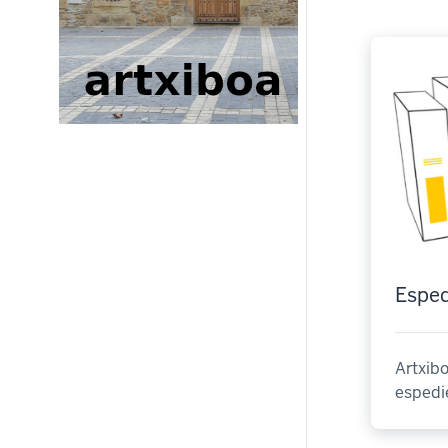
Esped
Artxibo
espedi