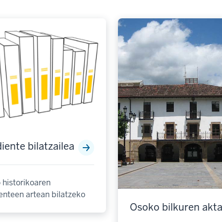
iente bilatzailea
 historikoaren
enteen artean bilatzeko
Osoko bilkuren akt