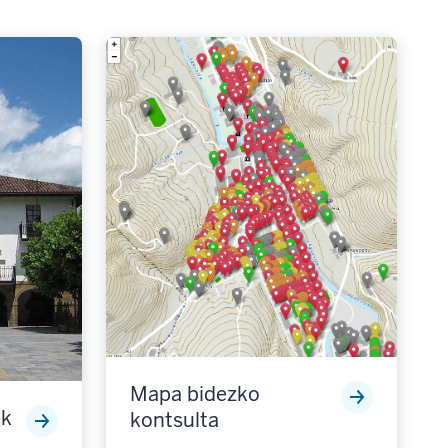
Mapa bidezko
ak
kontsulta