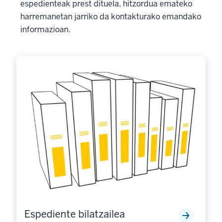
espedienteak prest dituela, hitzordua emateko
harremanetan jarriko da kontakturako emandako
informazioan.
Espediente bilatzailea