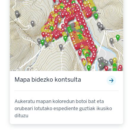
Mapa bidezko kontsulta
Aukeratu mapan koloredun botoi bat eta
orubeari lotutako espediente guztiak ikusiko
dituzu