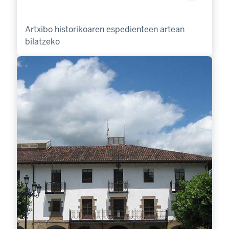
Artxibo historikoaren espedienteen artean
bilatzeko