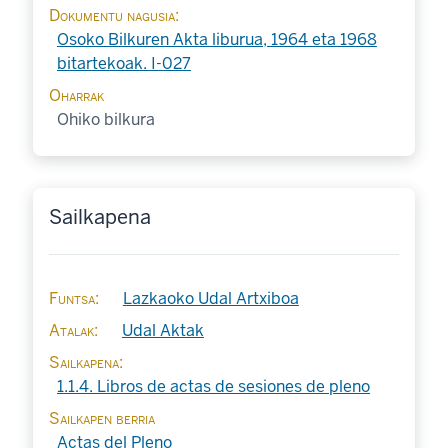
Dokumentu nagusia
Osoko Bilkuren Akta liburua, 1964 eta 1968
bitartekoak. I-027
Oharrak
Ohiko bilkura
Sailkapena
Funtsa
Lazkaoko Udal Artxiboa
Atalak
Udal Aktak
Sailkapena
1.1.4. Libros de actas de sesiones de pleno
Sailkapen berria
Actas del Pleno