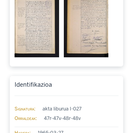
Identifikazioa
Signatura
akta liburua I-027
Orrialdeak
47r-47v-48r-48v
Hasiera
1965-03-27