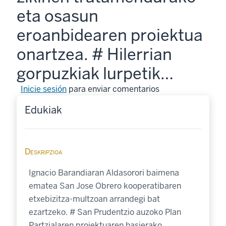
eta osasun
eroanbidearen proiektua
onartzea. # Hilerrian
gorpuzkiak lurpetik…
Inicie sesión
para enviar comentarios
Edukiak
Deskripzioa
Ignacio Barandiaran Aldasorori baimena
ematea San Jose Obrero kooperatibaren
etxebizitza-multzoan arrandegi bat
ezartzeko. # San Prudentzio auzoko Plan
Partzialaren proiektuaren hasierako