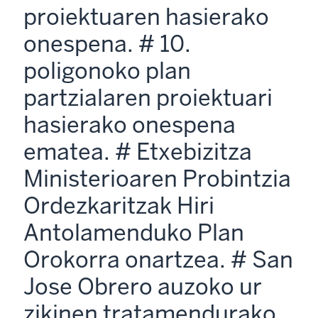
proiektuaren hasierako
onespena. # 10.
poligonoko plan
partzialaren proiektuari
hasierako onespena
ematea. # Etxebizitza
Ministerioaren Probintzia
Ordezkaritzak Hiri
Antolamenduko Plan
Orokorra onartzea. # San
Jose Obrero auzoko ur
zikinen tratamendurako