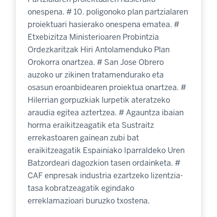
onespena. # 10. poligonoko plan partzialaren
proiektuari hasierako onespena ematea. #
Etxebizitza Ministerioaren Probintzia
Ordezkaritzak Hiri Antolamenduko Plan
Orokorra onartzea. # San Jose Obrero
auzoko ur zikinen tratamendurako eta
osasun eroanbidearen proiektua onartzea. #
Hilerrian gorpuzkiak lurpetik ateratzeko
araudia egitea aztertzea. # Agauntza ibaian
horma eraikitzeagatik eta Sustraitz
errekastoaren gainean zubi bat
eraikitzeagatik Espainiako Iparraldeko Uren
Batzordeari dagozkion tasen ordainketa. #
CAF enpresak industria ezartzeko lizentzia-
tasa kobratzeagatik egindako
erreklamazioari buruzko txostena.