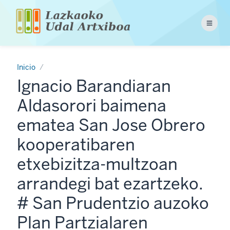
Pasar
al
Menu
contenido
principal
Inicio
Ignacio Barandiaran
Aldasorori baimena
ematea San Jose Obrero
kooperatibaren
etxebizitza-multzoan
arrandegi bat ezartzeko.
# San Prudentzio auzoko
Plan Partzialaren