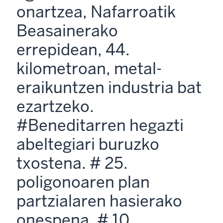
onartzea, Nafarroatik
Beasainerako
errepidean, 44.
kilometroan, metal-
eraikuntzen industria bat
ezartzeko.
#Beneditarren hegazti
abeltegiari buruzko
txostena. # 25.
poligonoaren plan
partzialaren hasierako
onespena. # 10.