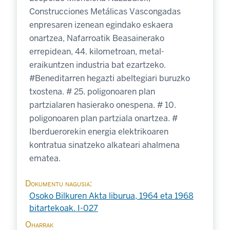
Construcciones Metálicas Vascongadas
enpresaren izenean egindako eskaera
onartzea, Nafarroatik Beasainerako
errepidean, 44. kilometroan, metal-
eraikuntzen industria bat ezartzeko.
#Beneditarren hegazti abeltegiari buruzko
txostena. # 25. poligonoaren plan
partzialaren hasierako onespena. # 10.
poligonoaren plan partziala onartzea. #
Iberduerorekin energia elektrikoaren
kontratua sinatzeko alkateari ahalmena
ematea.
Dokumentu nagusia
Osoko Bilkuren Akta liburua, 1964 eta 1968
bitartekoak. I-027
Oharrak