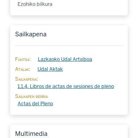
Ezohiko bilkura
Sailkapena
Funtsa
Lazkaoko Udal Artxiboa
Atalak
Udal Aktak
Sailkapena
1.1.4. Libros de actas de sesiones de pleno
Sailkapen berria
Actas del Pleno
Multimedia