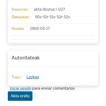
Signatura
akta liburua I-027
Orrialdeak
50v-51r-51v-52r-52v
Hasiera
1965-05-17
Autoritateak
Tokia
Lazkao
Inicie sesión
para enviar comentarios
Akta eratu