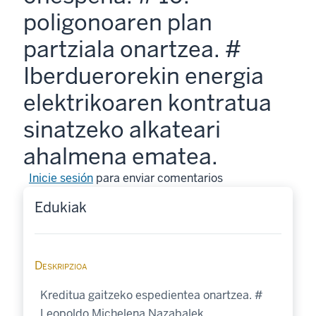
poligonoaren plan
partziala onartzea. #
Iberduerorekin energia
elektrikoaren kontratua
sinatzeko alkateari
ahalmena ematea.
Inicie sesión
para enviar comentarios
Edukiak
Deskripzioa
Kreditua gaitzeko espedientea onartzea. #
Leopoldo Michelena Nazabalek,