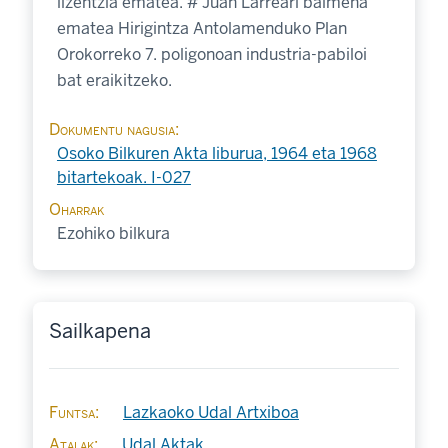
lizentzia ematea. # Juan Larreari baimena
ematea Hirigintza Antolamenduko Plan
Orokorreko 7. poligonoan industria-pabiloi
bat eraikitzeko.
Dokumentu nagusia
Osoko Bilkuren Akta liburua, 1964 eta 1968
bitartekoak. I-027
Oharrak
Ezohiko bilkura
Sailkapena
Funtsa
Lazkaoko Udal Artxiboa
Atalak
Udal Aktak