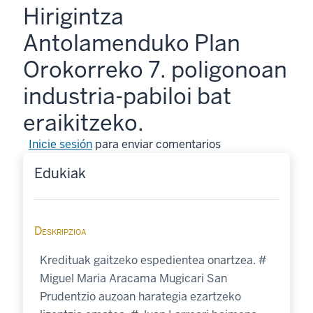
Hirigintza
Antolamenduko Plan
Orokorreko 7. poligonoan
industria-pabiloi bat
eraikitzeko.
Inicie sesión
para enviar comentarios
Edukiak
Deskripzioa
Kredituak gaitzeko espedientea onartzea. #
Miguel Maria Aracama Mugicari San
Prudentzio auzoan harategia ezartzeko