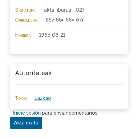
Signatura
akta liburua I-027
Orrialdeak
65v-66r-66v-67r
Hasiera
1965-08-21
Autoritateak
Tokia
Lazkao
Inicie sesión
para enviar comentarios
Akta eratu