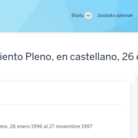
Main
Bilatu
Jasotako azkenak
Toggle
navigation
sub-
navigation
ento Pleno, en castellano, 26 
lano, 26 enero 1996 al 27 noviembre 1997