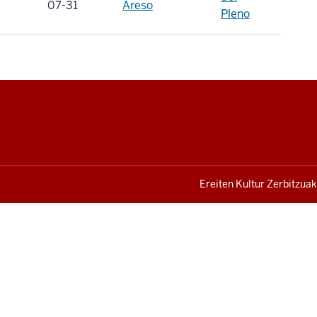
07-31
Areso
Pleno
Ereiten Kultur Zerbitzuak