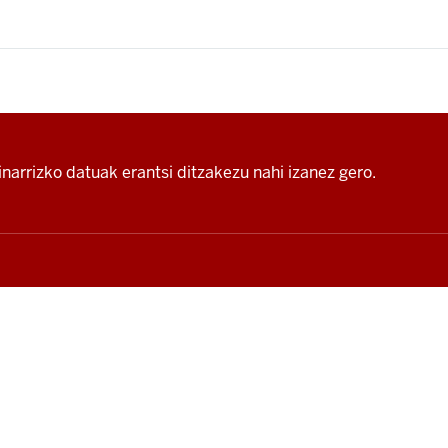
narrizko datuak erantsi ditzakezu nahi izanez gero.