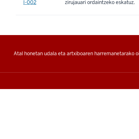
I-002
zirujauari ordaintzeko eskatuz.
Additional
Atal honetan udala eta artxiboaren harremanetarako oi
resources