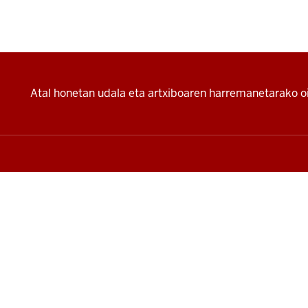
Additional
Atal honetan udala eta artxiboaren harremanetarako oi
resources