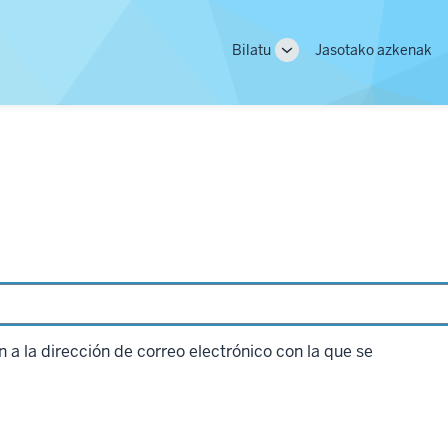
Main
Bilatu
Jasotako azkenak
Toggle
navigation
sub-
navigation
a
n a la dirección de correo electrónico con la que se