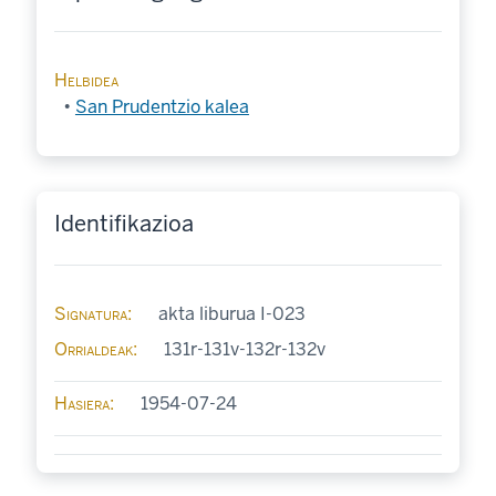
Helbidea
San Prudentzio kalea
Identifikazioa
Signatura
akta liburua I-023
Orrialdeak
131r-131v-132r-132v
Hasiera
1954-07-24