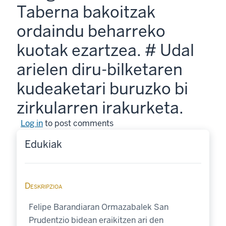
Taberna bakoitzak
ordaindu beharreko
kuotak ezartzea. # Udal
arielen diru-bilketaren
kudeaketari buruzko bi
zirkularren irakurketa.
Log in
to post comments
Edukiak
Deskripzioa
Felipe Barandiaran Ormazabalek San
Prudentzio bidean eraikitzen ari den