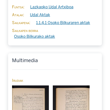
Funtsa
Lazkaoko Udal Artxiboa
Atalak
Udal Aktak
Sailkapena
1.1.4.1 Osoko Bilkuraren aktak
Sailkapen berria
Osoko Bilkurako aktak
Multimedia
Irudiak