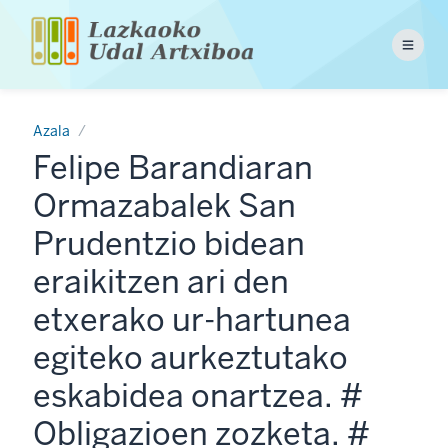
Skip
to
Menu
main
content
Azala
Felipe Barandiaran
Ormazabalek San
Prudentzio bidean
eraikitzen ari den
etxerako ur-hartunea
egiteko aurkeztutako
eskabidea onartzea. #
Obligazioen zozketa. #