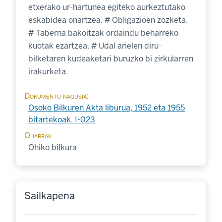
etxerako ur-hartunea egiteko aurkeztutako
eskabidea onartzea. # Obligazioen zozketa.
# Taberna bakoitzak ordaindu beharreko
kuotak ezartzea. # Udal arielen diru-
bilketaren kudeaketari buruzko bi zirkularren
irakurketa.
Dokumentu nagusia
Osoko Bilkuren Akta liburua, 1952 eta 1955
bitartekoak. I-023
Oharrak
Ohiko bilkura
Sailkapena