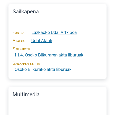
Sailkapena
Funtsa
Lazkaoko Udal Artxiboa
Atalak
Udal Aktak
Sailkapena
1.1.4. Osoko Bilkuraren akta liburuak
Sailkapen berria
Osoko Bilkurako akta liburuak
Multimedia