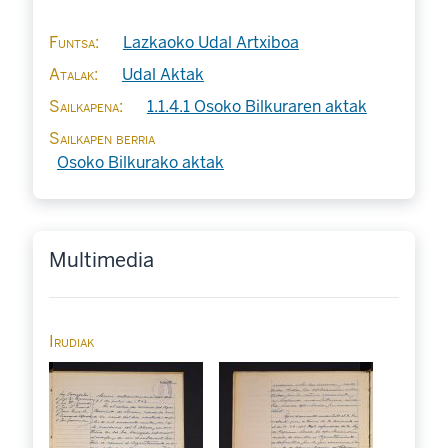
Funtsa
Lazkaoko Udal Artxiboa
Atalak
Udal Aktak
Sailkapena
1.1.4.1 Osoko Bilkuraren aktak
Sailkapen berria
Osoko Bilkurako aktak
Multimedia
Irudiak