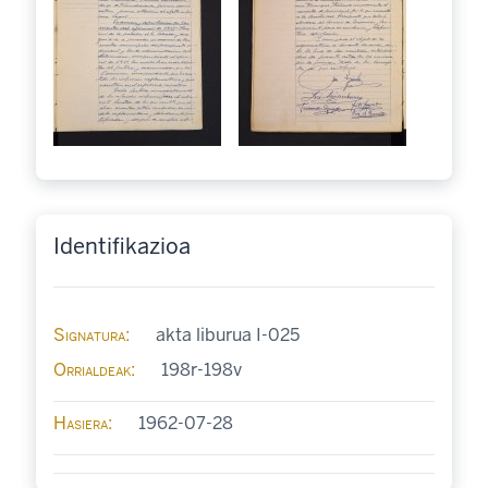
Identifikazioa
Signatura
akta liburua I-025
Orrialdeak
198r-198v
Hasiera
1962-07-28