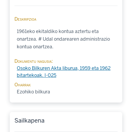
Deskripzioa
1961eko ekitaldiko kontua aztertu eta
onartzea. # Udal ondarearen administrazio
kontua onartzea.
Dokumentu nagusia
Osoko Bilkuren Akta liburua, 1959 eta 1962
bitartekoak. I-025
Oharrak
Ezohiko bilkura
Sailkapena