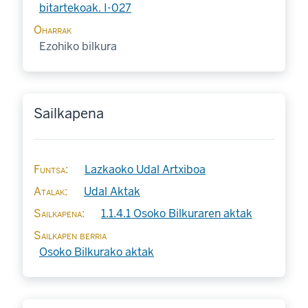
bitartekoak. I-027
Oharrak
Ezohiko bilkura
Sailkapena
Funtsa
Lazkaoko Udal Artxiboa
Atalak
Udal Aktak
Sailkapena
1.1.4.1 Osoko Bilkuraren aktak
Sailkapen berria
Osoko Bilkurako aktak