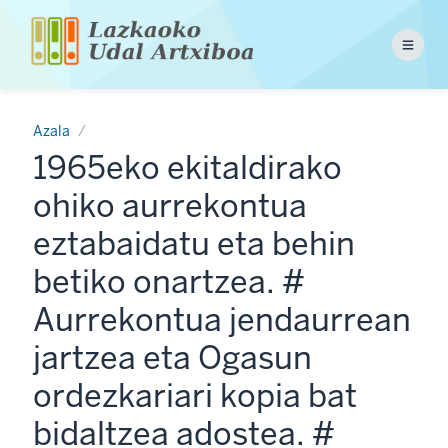
Skip
to
Menu
main
content
Azala
1965eko ekitaldirako
ohiko aurrekontua
eztabaidatu eta behin
betiko onartzea. #
Aurrekontua jendaurrean
jartzea eta Ogasun
ordezkariari kopia bat
bidaltzea adostea. #