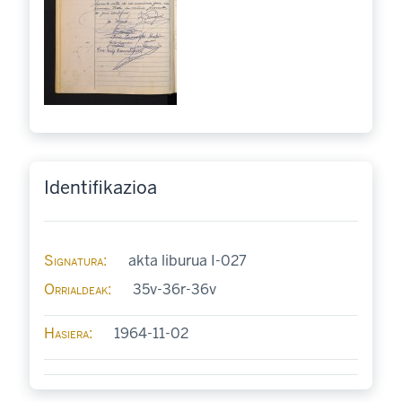
Identifikazioa
Signatura
akta liburua I-027
Orrialdeak
35v-36r-36v
Hasiera
1964-11-02