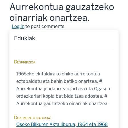
Aurrekontua gauzatzeko
oinarriak onartzea.
Log in
to post comments
Edukiak
Deskripzioa
1965eko ekitaldirako ohiko aurrekontua
eztabaidatu eta behin betiko onartzea. #
Aurrekontua jendaurrean jartzea eta Ogasun
ordezkariari kopia bat bidaltzea adostea. #
Aurrekontua gauzatzeko oinarriak onartzea.
Dokumentu nagusia
Osoko Bilkuren Akta liburua, 1964 eta 1968