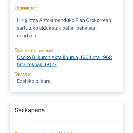
Deskripzioa
Hirigintza Antolamenduko Plan Orokorrean
sartutako aldaketak behin-behinean
onartzea.
Dokumentu nagusia
Osoko Bilkuren Akta liburua, 1964 eta 1968
bitartekoak. I-027
Oharrak
Ezohiko bilkura
Sailkapena