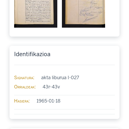
Identifikazioa
Signatura
akta liburua I-027
Orrialdeak
43r-43v
Hasiera
1965-01-18