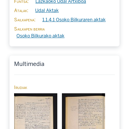
Funtsa
Lazkaoko Udal Artxiboa
Atalak
Udal Aktak
Sailkapena
1.1.4.1 Osoko Bilkuraren aktak
Sailkapen berria
Osoko Bilkurako aktak
Multimedia
Irudiak