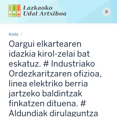
Skip
to
Menu
main
content
Azala
Oargui elkartearen
idazkia kirol-zelai bat
eskatuz. # Industriako
Ordezkaritzaren ofizioa,
linea elektriko berria
jartzeko baldintzak
finkatzen dituena. #
Aldundiak dirulaguntza