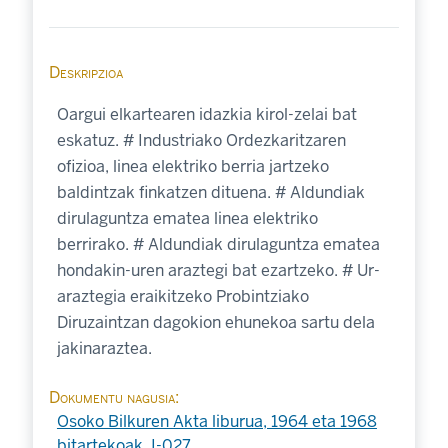
Deskripzioa
Oargui elkartearen idazkia kirol-zelai bat
eskatuz. # Industriako Ordezkaritzaren
ofizioa, linea elektriko berria jartzeko
baldintzak finkatzen dituena. # Aldundiak
dirulaguntza ematea linea elektriko
berrirako. # Aldundiak dirulaguntza ematea
hondakin-uren araztegi bat ezartzeko. # Ur-
araztegia eraikitzeko Probintziako
Diruzaintzan dagokion ehunekoa sartu dela
jakinaraztea.
Dokumentu nagusia
Osoko Bilkuren Akta liburua, 1964 eta 1968
bitartekoak. I-027