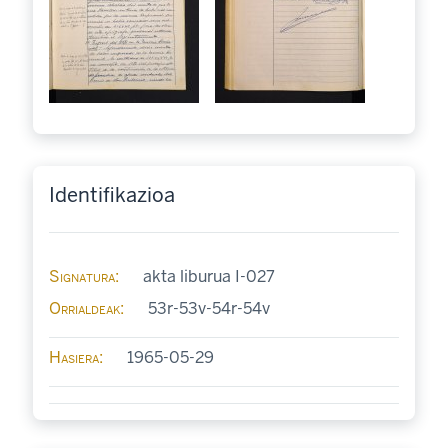
Identifikazioa
Signatura
akta liburua I-027
Orrialdeak
53r-53v-54r-54v
Hasiera
1965-05-29