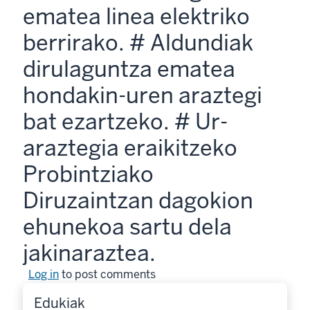
ematea linea elektriko
berrirako. # Aldundiak
dirulaguntza ematea
hondakin-uren araztegi
bat ezartzeko. # Ur-
araztegia eraikitzeko
Probintziako
Diruzaintzan dagokion
ehunekoa sartu dela
jakinaraztea.
Log in
to post comments
Edukiak