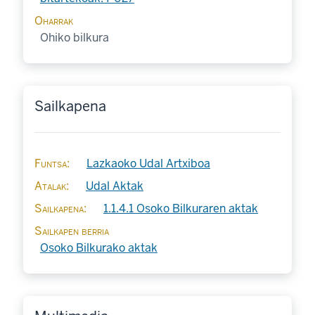
Oharrak
Ohiko bilkura
Sailkapena
Funtsa
Lazkaoko Udal Artxiboa
Atalak
Udal Aktak
Sailkapena
1.1.4.1 Osoko Bilkuraren aktak
Sailkapen berria
Osoko Bilkurako aktak