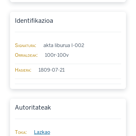
Identifikazioa
Signatura
akta liburua I-002
Orrialdeak
100r-100v
Hasiera
1809-07-21
Autoritateak
Tokia
Lazkao