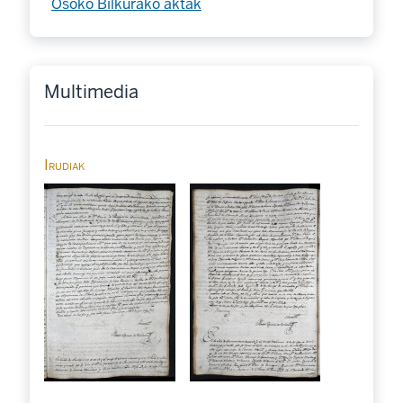
Osoko Bilkurako aktak
Multimedia
Irudiak