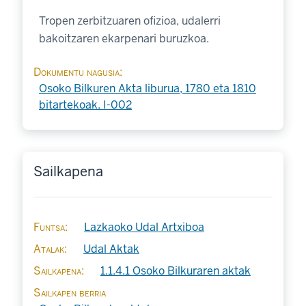
Tropen zerbitzuaren ofizioa, udalerri
bakoitzaren ekarpenari buruzkoa.
Dokumentu nagusia
Osoko Bilkuren Akta liburua, 1780 eta 1810
bitartekoak. I-002
Sailkapena
Funtsa
Lazkaoko Udal Artxiboa
Atalak
Udal Aktak
Sailkapena
1.1.4.1 Osoko Bilkuraren aktak
Sailkapen berria