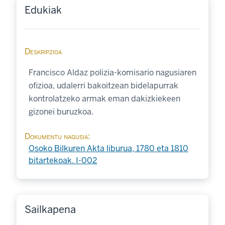
Edukiak
Deskripzioa
Francisco Aldaz polizia-komisario nagusiaren
ofizioa, udalerri bakoitzean bidelapurrak
kontrolatzeko armak eman dakizkiekeen
gizonei buruzkoa.
Dokumentu nagusia
Osoko Bilkuren Akta liburua, 1780 eta 1810
bitartekoak. I-002
Sailkapena