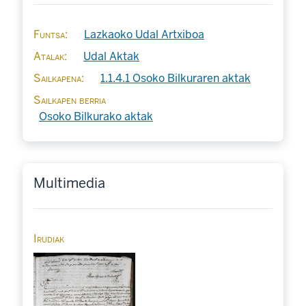
Funtsa
Lazkaoko Udal Artxiboa
Atalak
Udal Aktak
Sailkapena
1.1.4.1 Osoko Bilkuraren aktak
Sailkapen berria
Osoko Bilkurako aktak
Multimedia
Irudiak