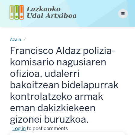
Skip
to
Menu
main
content
Azala
Francisco Aldaz polizia-
komisario nagusiaren
ofizioa, udalerri
bakoitzean bidelapurrak
kontrolatzeko armak
eman dakizkiekeen
gizonei buruzkoa.
Log in
to post comments