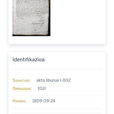
Identifikazioa
Signatura
akta liburua I-002
Orrialdeak
102r
Hasiera
1809-09-24