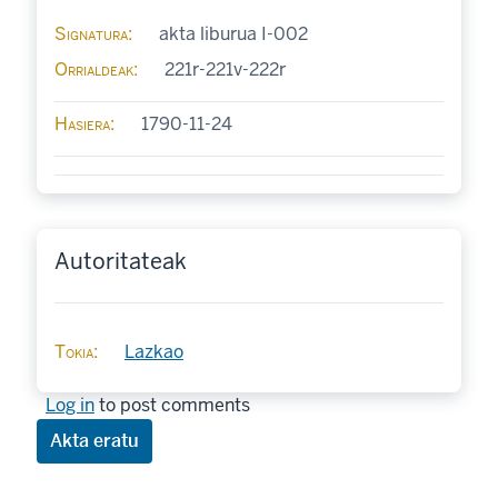
Signatura
akta liburua I-002
Orrialdeak
221r-221v-222r
Hasiera
1790-11-24
Autoritateak
Tokia
Lazkao
Log in
to post comments
Akta eratu