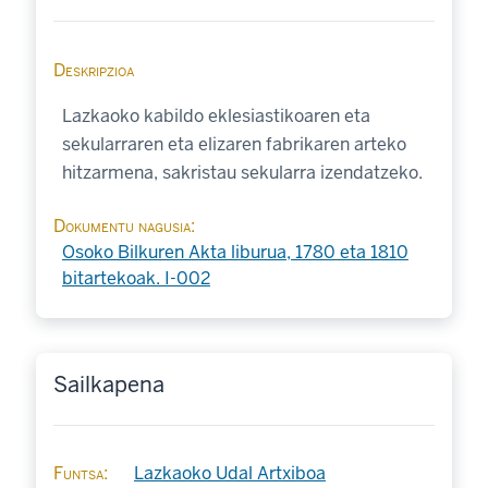
Deskripzioa
Lazkaoko kabildo eklesiastikoaren eta
sekularraren eta elizaren fabrikaren arteko
hitzarmena, sakristau sekularra izendatzeko.
Dokumentu nagusia
Osoko Bilkuren Akta liburua, 1780 eta 1810
bitartekoak. I-002
Sailkapena
Funtsa
Lazkaoko Udal Artxiboa