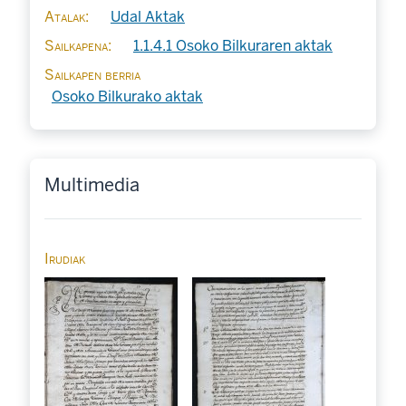
Atalak
Udal Aktak
Sailkapena
1.1.4.1 Osoko Bilkuraren aktak
Sailkapen berria
Osoko Bilkurako aktak
Multimedia
Irudiak