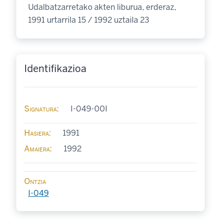
Udalbatzarretako akten liburua, erderaz,
1991 urtarrila 15 / 1992 uztaila 23
Identifikazioa
Signatura
I-049-00I
Hasiera
1991
Amaiera
1992
Ontzia
I-049