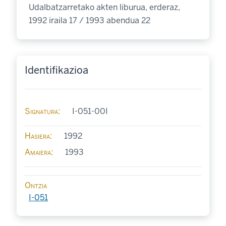
Udalbatzarretako akten liburua, erderaz,
1992 iraila 17 / 1993 abendua 22
Identifikazioa
Signatura
I-051-00I
Hasiera
1992
Amaiera
1993
Ontzia
I-051