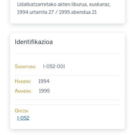
Udalbatzarretako akten liburua, euskaraz,
1994 urtarrila 27 / 1995 abendua 21
Identifikazioa
Signatura
I-052-00I
Hasiera
1994
Amaiera
1995
Ontzia
I-052