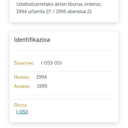
Udalbatzarretako akten liburua, erderaz,
1994 urtarrila 27 / 1995 abendua 21
Identifikazioa
Signatura
I-053-00I
Hasiera
1994
Amaiera
1995
Ontzia
I-053