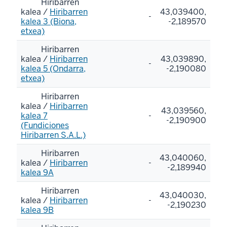
Hiribarren
kalea /
Hiribarren
43,039400,
-
kalea 3 (Biona,
-2,189570
etxea)
Hiribarren
kalea /
Hiribarren
43,039890,
-
kalea 5 (Ondarra,
-2,190080
etxea)
Hiribarren
kalea /
Hiribarren
43,039560,
kalea 7
-
-2,190900
(Fundiciones
Hiribarren S.A.L.)
Hiribarren
43,040060,
kalea /
Hiribarren
-
-2,189940
kalea 9A
Hiribarren
43,040030,
kalea /
Hiribarren
-
-2,190230
kalea 9B