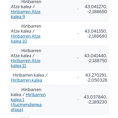
Hiribarren
Atze kalea /
43,041270,
-
Hiribarren Atze
-2,188650
kalea 9
Hiribarren
Atze kalea /
43,041350,
-
Hiribarren Atze
-2,188680
kalea 10
Hiribarren
Atze kalea /
43,041440,
-
Hiribarren Atze
-2,188750
kalea 11
Hiribarren kalea /
43,270291,
-
Hiribarren kalea
-2,050328
Hiribarren
kalea /
Hiribarren
43,037840,
kalea 1
-
-2,189230
(Auzmendienea,
etxea)