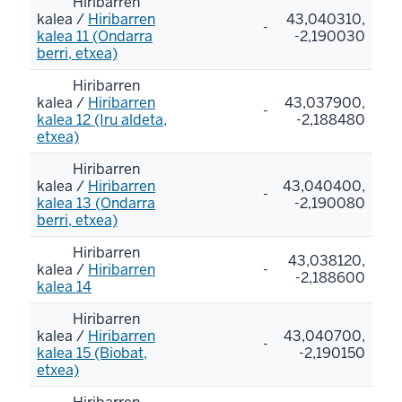
Hiribarren
kalea /
Hiribarren
43,040310,
-
kalea 11 (Ondarra
-2,190030
berri, etxea)
Hiribarren
kalea /
Hiribarren
43,037900,
-
kalea 12 (Iru aldeta,
-2,188480
etxea)
Hiribarren
kalea /
Hiribarren
43,040400,
-
kalea 13 (Ondarra
-2,190080
berri, etxea)
Hiribarren
43,038120,
kalea /
Hiribarren
-
-2,188600
kalea 14
Hiribarren
kalea /
Hiribarren
43,040700,
-
kalea 15 (Biobat,
-2,190150
etxea)