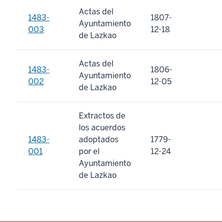
Actas del
1483-
1807-
Ayuntamiento
003
12-18
de Lazkao
Actas del
1483-
1806-
Ayuntamiento
002
12-05
de Lazkao
Extractos de
los acuerdos
1483-
adoptados
1779-
001
por el
12-24
Ayuntamiento
de Lazkao