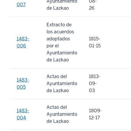
Ayuntamiento
08-
007
de Lazkao
26
Extracto de
los acuerdos
1483-
adoptados
1815-
006
por el
01-15
Ayuntamiento
de Lazkao
Actas del
1813-
1483-
Ayuntamiento
09-
005
de Lazkao
03
Actas del
1483-
1809-
Ayuntamiento
004
12-17
de Lazkao