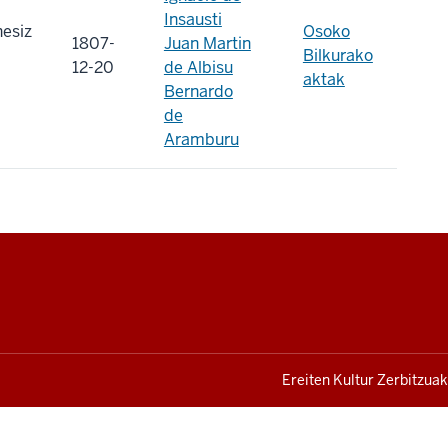
Insausti
hesiz
Osoko
1807-
Juan Martin
Bilkurako
12-20
de Albisu
aktak
Bernardo
de
Aramburu
Ereiten Kultur Zerbitzuak