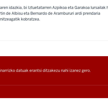
uaren idazkia, bi Iztuetatarren Azpikoa eta Garakoa lursailak 
tin de Albisu eta Bernardo de Arambururi ardi prendaria
rnitzeagatik kobratzea.
narrizko datuak erantsi ditzakezu nahi izanez gero.