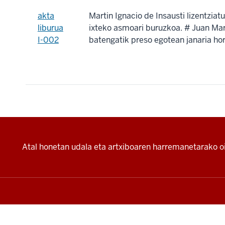
akta
Martin Ignacio de Insausti lizentziat
liburua
ixteko asmoari buruzkoa. # Juan Mar
I-002
batengatik preso egotean janaria ho
Additional
Atal honetan udala eta artxiboaren harremanetarako oi
resources