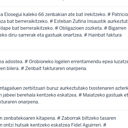
Elosegui kaleko 66 zenbakian ate bat irekitzeko. # Patricio
a bat berreraikitzeko. # Esteban Zufiria Insaustik aurkeztu
eilape bat berreraikitzeko. # Obligazioen zozketa. # Bigarren
eko diru-sarrerak eta gastuak onartzea. # Hainbat faktura
a adostea. # Orobioneko logelen errentamendu epea luzatz
en bilera. # Zenbait fakturaren onarpena.
ntagailuen zerbitzuari buruz aurkeztutako txostenaren azterk
n jabeei berehala kentzeko eskatzea. # Maiatzeko gastuak e
akturaren onarpena.
en zenbatekoaren kitapena. # Zaborrak biltzeko tasaren
n ontzi hutsak kentzeko eskatzea Fidel Aguirreri. #