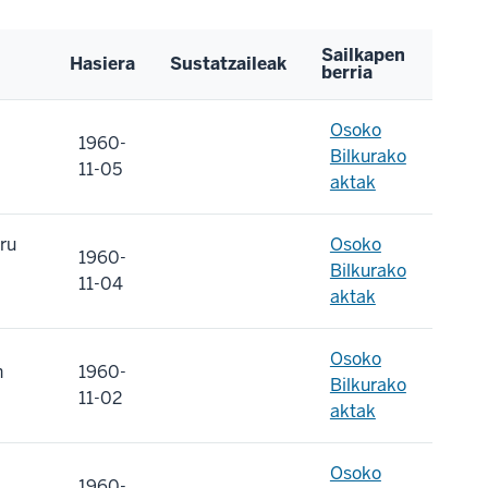
Sailkapen
Hasiera
Sustatzaileak
berria
Osoko
1960-
Bilkurako
11-05
aktak
ru
Osoko
1960-
Bilkurako
11-04
aktak
Osoko
n
1960-
Bilkurako
11-02
aktak
Osoko
1960-