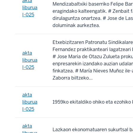
akta
Mendizabaltxiki baserriko Felipe Bar
liburua
eragindako kalteengatik. # Zenbait f
I-025
dirulaguntza onartzea. # Jose de La
doluminak aurkeztea.
Etxebizitzaren Patronatu Sindikalar
Fernandez praktikanteari lagatzeari
akta
# Jose Maria de Otazu Zulueta proku
liburua
enpresarekin izandako auzian udalar
I-025
finkatzea. # María Nieves Muñoz ile
Zaborra biltzeko…
akta
liburua
1959ko ekitaldiko ohiko eta ezohiko
I-025
akta
Lazkaon ekonomatuaren sukurtsal b