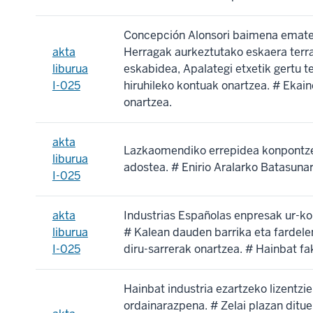
Concepción Alonsori baimena ematea 
akta
Herragak aurkeztutako eskaera terraz
liburua
eskabidea, Apalategi etxetik gertu t
I-025
hiruhileko kontuak onartzea. # Ekain
onartzea.
akta
Lazkaomendiko errepidea konpontze
liburua
adostea. # Enirio Aralarko Batasunar
I-025
akta
Industrias Españolas enpresak ur-ko
liburua
# Kalean dauden barrika eta fardele
I-025
diru-sarrerak onartzea. # Hainbat f
Hainbat industria ezartzeko lizentzi
ordainarazpena. # Zelai plazan ditue