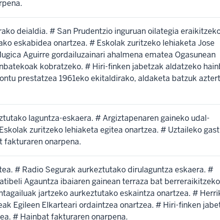
rpena.
rako deialdia. # San Prudentzio inguruan oilategia eraikitzek
ko eskabidea onartzea. # Eskolak zuritzeko lehiaketa Jose
e Mugica Aguirre gordailuzainari ahalmena ematea Ogasunean
nbatekoak kobratzeko. # Hiri-finken jabetzak aldatzeko hain
ontu prestatzea 1961eko ekitaldirako, aldaketa batzuk aztert
ztutako laguntza-eskaera. # Argiztapenaren gaineko udal-
Eskolak zuritzeko lehiaketa egitea onartzea. # Uztaileko gas
t fakturaren onarpena.
ea. # Radio Segurak aurkeztutako dirulaguntza eskaera. #
ibeli Agauntza ibaiaren gainean terraza bat berreraikitzeko
ntagailuak jartzeko aurkeztutako eskaintza onartzea. # Herri
eak Egileen Elkarteari ordaintzea onartzea. # Hiri-finken jabe
ea. # Hainbat fakturaren onarpena.