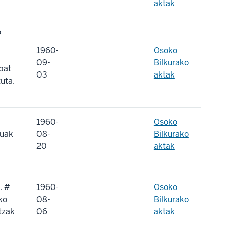
aktak
o
1960-
Osoko
09-
Bilkurako
bat
03
aktak
uta.
1960-
Osoko
tuak
08-
Bilkurako
20
aktak
. #
1960-
Osoko
ko
08-
Bilkurako
tzak
06
aktak