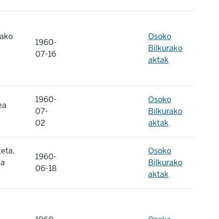
tako
Osoko
1960-
Bilkurako
07-16
aktak
1960-
Osoko
ea
07-
Bilkurako
02
aktak
eta.
Osoko
1960-
ta
Bilkurako
06-18
aktak