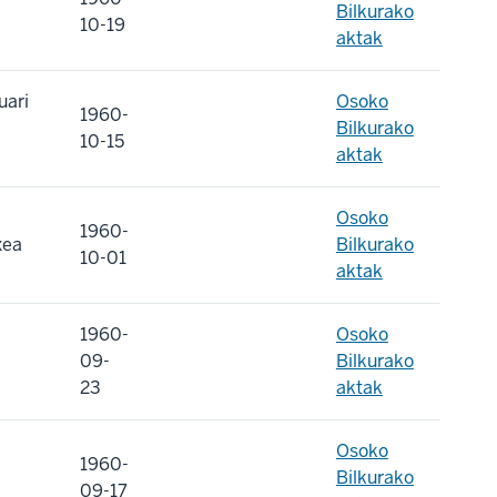
Bilkurako
10-19
aktak
uari
Osoko
1960-
Bilkurako
10-15
aktak
Osoko
1960-
xea
Bilkurako
10-01
aktak
1960-
Osoko
09-
Bilkurako
23
aktak
Osoko
1960-
Bilkurako
09-17