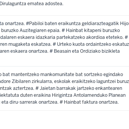
# Dirulaguntza ematea adostea.
ta onartzea. #Pabiloi baten eraikuntza geldiarazteagatik Hijo
i buruzko Auzitegiaren epaia. # Hainbat kitapeni buruzko
Udalaren eskaera idazkaria partekatzeko akordioa eteteko. #
rren mugaketa eskatzea. # Urteko kuota ordaintzeko eskatuz
aren eskaera onartzea. # Beasain eta Ordiziako bizikleta
ego bat mantentzeko mankomunitate bat sortzeko egindako
re Zibilaren zirkularra, eskolak eraikitzeko laguntzei buru
intzak aztertzea. # Jaietan barrakak jartzeko enkantearen
oiektatuta duten eraikina Hirigintza Antolamenduko Planean
eta diru-sarrerak onartzea. # Hainbat faktura onartzea.