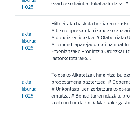
liburua
ezartzeko hainbat lokal aztertzea. 
I-025
Hiltegirako baskula berriaren eroske
Albisu enpresarekin izandako auziar
akta
Aldundiaren idazkia. # Olaberriako 
liburua
Arizmendi aparejadoreari hainbat lu
I-025
Etxebizitzako Probintzia Ordezkaritz
lasterketetarako…
Tolosako Alkatetzak hirigintza bul
akta
proposamena baztertzea. # Gobernado
liburua
# Ur kontagailuen zerbitzurako eska
I-025
emaitza. # Beneditarren idazkia, pr
kontuan har dadin. # Martxoko gastu 