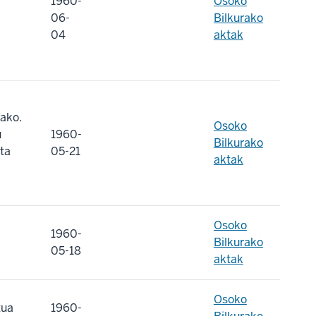
1960-
Osoko
06-
Bilkurako
04
aktak
ako.
Osoko
u
1960-
Bilkurako
ta
05-21
aktak
Osoko
1960-
Bilkurako
05-18
aktak
Osoko
tua
1960-