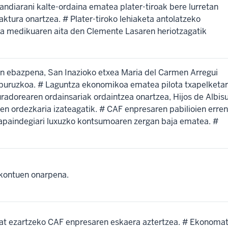
andiarani kalte-ordaina ematea plater-tiroak bere lurretan
aktura onartzea. # Plater-tiroko lehiaketa antolatzeko
sa medikuaren aita den Clemente Lasaren heriotzagatik
en ebazpena, San Inazioko etxea Maria del Carmen Arregui
 buruzkoa. # Laguntza ekonomikoa ematea pilota txapelketar
radorearen ordainsariak ordaintzea onartzea, Hijos de Albis
en ordezkaria izateagatik. # CAF enpresaren pabilioien erren
-apaindegiari luxuzko kontsumoaren zergan baja ematea. #
 kontuen onarpena.
at ezartzeko CAF enpresaren eskaera aztertzea. # Ekonoma