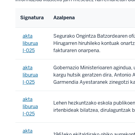
Signatura
Azalpena
akta
Segurako Ongintza Batzordearen ofiz
liburua
Hirugarren hiruhileko kontuak onartz
I-025
fakturaren onarpena.
akta
Gobernazio Ministerioaren agindua, 
liburua
kargu hutsik geratzen dira, Antoni
I-025
Garmendia Ayestaranek zinegotzi kar
akta
Lehen hezkuntzako eskola publikoen 
liburua
irtenbideak bilatzea, dirulaguntzak b
I-025
akta
1961eko ekitaldirako ohiko aurrekont