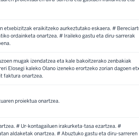
n etxebizitzak eraikitzeko aurkeztutako eskaera. # Bereciart
ko ordainketa onartzea. # Iraileko gastu eta diru-sarrerak
pena.
auzoen mugak izendatzea eta kale bakoitzerako zenbakiak
rreri Elosegi kaleko Olano izeneko erortzeko zorian dagoen et
 faktura onartzea.
tuaren proiektua onartzea.
rtzea. # Ur-kontagailuen irakurketa-tasa ezartzea. #
tan aldaketak onartzea. # Abuztuko gastu eta diru-sarreren