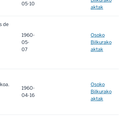
Bilkurako
05-10
aktak
s de
1960-
Osoko
05-
Bilkurako
07
aktak
zkoa.
Osoko
1960-
Bilkurako
04-16
aktak