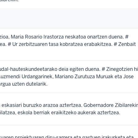
ioa, Maria Rosario Irastorza neskatoa onartzen duena. #
ea. # Ur zerbitzuaren tasa kobratzea erabakitzea. # Zenbait
udal-hauteskundeetarako deia egiten duena. # Zinegotzien hi
o Auzmendi Urdangarinek, Mariano Zurutuza Muruak eta Jose
gua uzten dutelarik.
eskasiari buruzko arazoa aztertzea. Gobernadore Zibilareki
ilatzea, eskola berriak eraikitzeko aukerak aztertzea.
uaren proiektuaren diru-sarrera eta gastuen irakurketa eta