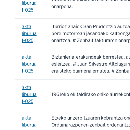
liburua
onarpena.
I-025
akta
Iturrioz anaiek San Prudentzio auzoa
liburua
bere motorrean jasandako kalteengati
I-025
onartzea. # Zenbait fakturaren onar
akta
Biztanleria-erakundeak berrestea, 
liburua
esleitzea. # Juan Silvestre Altolagui
I-025
eraisteko baimena ematea. # Zenbait
akta
liburua
1961eko ekitaldirako ohiko aurrekon
I-025
akta
Etxeko ur zerbitzuaren kobrantza ona
liburua
Ordainarazpenen zenbait ordenantza