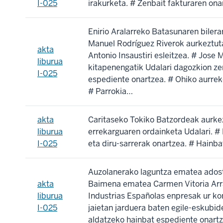
I-025
irakurketa. # Zenbait fakturaren ona
Enirio Aralarreko Batasunaren bilera
Manuel Rodríguez Riverok aurkeztuta
akta
Antonio Insaustiri esleitzea. # Jos
liburua
kitapenengatik Udalari dagozkion ze
I-025
espediente onartzea. # Ohiko aurrek
# Parrokia…
akta
Caritaseko Tokiko Batzordeak aurke
liburua
errekarguaren ordainketa Udalari. # 
I-025
eta diru-sarrerak onartzea. # Hainba
Auzolanerako laguntza ematea adost
akta
Baimena ematea Carmen Vitoria Arrat
liburua
Industrias Españolas enpresak ur ko
I-025
jaietan jarduera baten egile-eskubid
aldatzeko hainbat espediente onartz