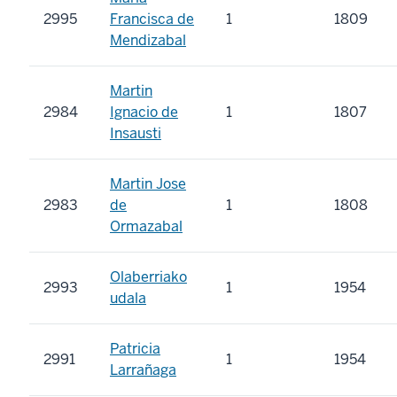
2995
Francisca de
1
1809
Mendizabal
Martin
2984
Ignacio de
1
1807
Insausti
Martin Jose
2983
de
1
1808
Ormazabal
Olaberriako
2993
1
1954
udala
Patricia
2991
1
1954
Larrañaga