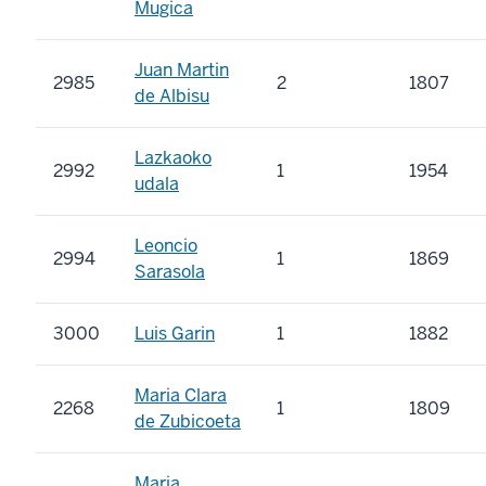
Mugica
Juan Martin
2985
2
1807
de Albisu
Lazkaoko
2992
1
1954
udala
Leoncio
2994
1
1869
Sarasola
3000
Luis Garin
1
1882
Maria Clara
2268
1
1809
de Zubicoeta
Maria