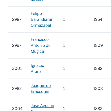
Felipe
2987
Barandiaran
1
1954
Ormazabal
Francisco
2997
Antonio de
1
1809
Mugica
Ignacio
3001
1
1882
Arana
Joaquin de
2982
1
1808
Erausquin
Jose Agustin
3004
1
1882