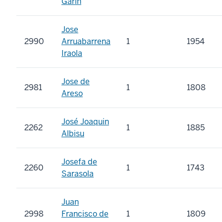
Garin
Jose
2990
Arruabarrena
1
1954
Iraola
Jose de
2981
1
1808
Areso
José Joaquin
2262
1
1885
Albisu
Josefa de
2260
1
1743
Sarasola
Juan
2998
Francisco de
1
1809