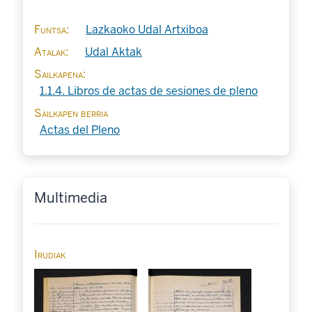
Funtsa
Lazkaoko Udal Artxiboa
Atalak
Udal Aktak
Sailkapena
1.1.4. Libros de actas de sesiones de pleno
Sailkapen berria
Actas del Pleno
Multimedia
Irudiak