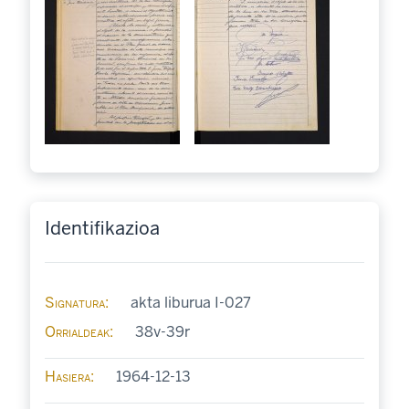
Identifikazioa
Signatura
akta liburua I-027
Orrialdeak
38v-39r
Hasiera
1964-12-13