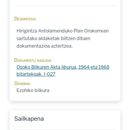
Deskripzioa
Hirigintza Antolamenduko Plan Orokorrean
sartutako aldaketak biltzen dituen
dokumentazioa aztertzea.
Dokumentu nagusia
Osoko Bilkuren Akta liburua, 1964 eta 1968
bitartekoak. I-027
Oharrak
Ezohiko bilkura
Sailkapena