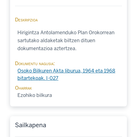
Deskripzioa
Hirigintza Antolamenduko Plan Orokorrean
sartutako aldaketak biltzen dituen
dokumentazioa aztertzea.
Dokumentu nagusia
Osoko Bilkuren Akta liburua, 1964 eta 1968
bitartekoak. I-027
Oharrak
Ezohiko bilkura
Sailkapena