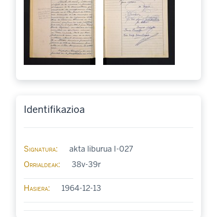
Identifikazioa
Signatura
akta liburua I-027
Orrialdeak
38v-39r
Hasiera
1964-12-13