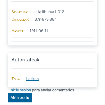
Signatura
akta liburua I-012
Orrialdeak
87r-87v-88r
Hasiera
1911-06-11
Autoritateak
Tokia
Lazkao
Inicie sesión
para enviar comentarios
Akta eratu