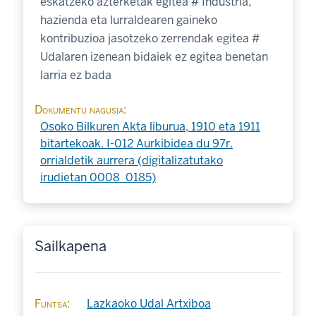
eskatzeko azterketak egitea # Industria,
hazienda eta lurraldearen gaineko
kontribuzioa jasotzeko zerrendak egitea #
Udalaren izenean bidaiek ez egitea benetan
larria ez bada
Dokumentu nagusia
Osoko Bilkuren Akta liburua, 1910 eta 1911
bitartekoak. I-012 Aurkibidea du 97r.
orrialdetik aurrera (digitalizatutako
irudietan 0008_0185)
Sailkapena
Funtsa
Lazkaoko Udal Artxiboa