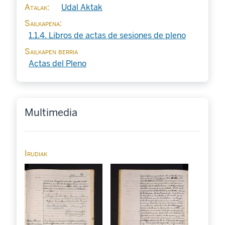
Atalak
Udal Aktak
Sailkapena
1.1.4. Libros de actas de sesiones de pleno
Sailkapen berria
Actas del Pleno
Multimedia
Irudiak