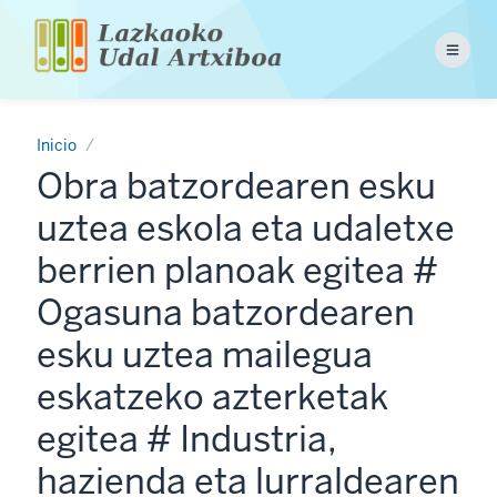
Pasar
al
Menu
contenido
principal
Inicio
Obra batzordearen esku
uztea eskola eta udaletxe
berrien planoak egitea #
Ogasuna batzordearen
esku uztea mailegua
eskatzeko azterketak
egitea # Industria,
hazienda eta lurraldearen