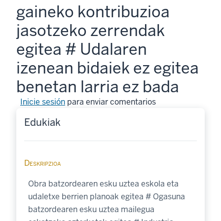
gaineko kontribuzioa
jasotzeko zerrendak
egitea # Udalaren
izenean bidaiek ez egitea
benetan larria ez bada
Inicie sesión
para enviar comentarios
Edukiak
Deskripzioa
Obra batzordearen esku uztea eskola eta
udaletxe berrien planoak egitea # Ogasuna
batzordearen esku uztea mailegua