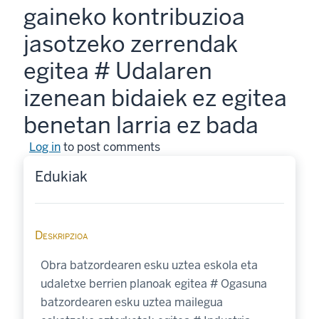
gaineko kontribuzioa
jasotzeko zerrendak
egitea # Udalaren
izenean bidaiek ez egitea
benetan larria ez bada
Log in
to post comments
Edukiak
Deskripzioa
Obra batzordearen esku uztea eskola eta
udaletxe berrien planoak egitea # Ogasuna
batzordearen esku uztea mailegua