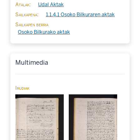
Atalak
Udal Aktak
Sailkapena
1.1.4.1 Osoko Bilkuraren aktak
Sailkapen berria
Osoko Bilkurako aktak
Multimedia
Irudiak