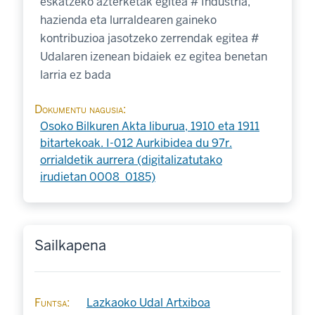
eskatzeko azterketak egitea # Industria,
hazienda eta lurraldearen gaineko
kontribuzioa jasotzeko zerrendak egitea #
Udalaren izenean bidaiek ez egitea benetan
larria ez bada
Dokumentu nagusia
Osoko Bilkuren Akta liburua, 1910 eta 1911
bitartekoak. I-012 Aurkibidea du 97r.
orrialdetik aurrera (digitalizatutako
irudietan 0008_0185)
Sailkapena
Funtsa
Lazkaoko Udal Artxiboa