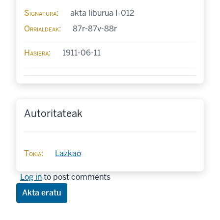
Signatura
akta liburua I-012
Orrialdeak
87r-87v-88r
Hasiera
1911-06-11
Autoritateak
Tokia
Lazkao
Log in
to post comments
Akta eratu