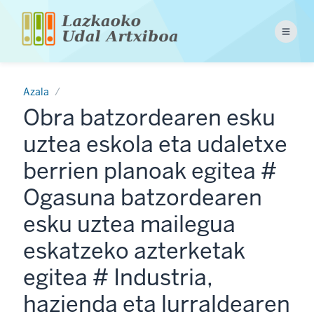
Skip
to
Menu
main
content
Azala
Obra batzordearen esku
uztea eskola eta udaletxe
berrien planoak egitea #
Ogasuna batzordearen
esku uztea mailegua
eskatzeko azterketak
egitea # Industria,
hazienda eta lurraldearen