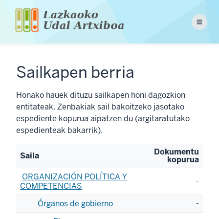
Pasar
al
Menu
contenido
principal
Sailkapen berria
Honako hauek dituzu sailkapen honi dagozkion
entitateak. Zenbakiak sail bakoitzeko jasotako
espediente kopurua aipatzen du (argitaratutako
espedienteak bakarrik).
Dokumentu
Saila
kopurua
ORGANIZACIÓN POLÍTICA Y
-
COMPETENCIAS
Órganos de gobierno
-